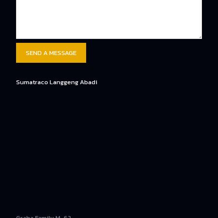
Sumatraco Langgeng Abadi
Graha Family M-62