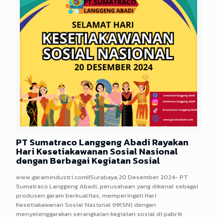
PT Sumatraco Langgeng Abadi Rayakan
Hari Kesetiakawanan Sosial Nasional
dengan Berbagai Kegiatan Sosial
www.garamindustri.comIISurabaya,20 Desember 2024- PT
Sumatraco Langgeng Abadi, perusahaan yang dikenal sebagai
produsen garam berkualitas, memperingati Hari
Kesetiakawanan Sosial Nasional (HKSN) dengan
menyelenggarakan serangkaian kegiatan sosial di pabrik