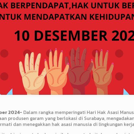
ber 2024-
Dalam rangka memperingati Hari Hak Asasi Manusi
an produsen garam yang berlokasi di Surabaya, mengadakan
ati dan menegakkan hak asasi manusia di lingkungan kerja 