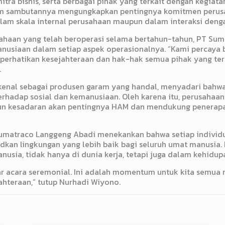
mitra bisnis, serta berbagai pihak yang terkait dengan kegia
am sambutannya mengungkapkan pentingnya komitmen perus
alam skala internal perusahaan maupun dalam interaksi deng
haan yang telah beroperasi selama bertahun-tahun, PT Sum
nusiaan dalam setiap aspek operasionalnya. “Kami percaya 
rhatikan kesejahteraan dan hak-hak semua pihak yang terliba
.
kenal sebagai produsen garam yang handal, menyadari bahwa
hadap sosial dan kemanusiaan. Oleh karena itu, perusahaan i
kesadaran akan pentingnya HAM dan mendukung penerapan 
Sumatraco Langgeng Abadi menekankan bahwa setiap individu
kan lingkungan yang lebih baik bagi seluruh umat manusia.
sia, tidak hanya di dunia kerja, tetapi juga dalam kehidupa
ar acara seremonial. Ini adalah momentum untuk kita semu
jahteraan,” tutup Nurhadi Wiyono.