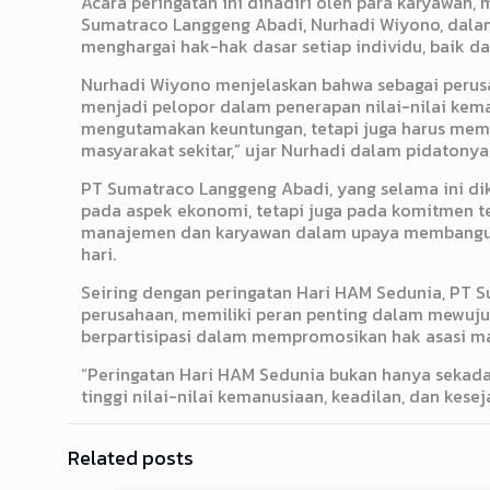
Acara peringatan ini dihadiri oleh para karyawan, 
Sumatraco Langgeng Abadi, Nurhadi Wiyono, dal
menghargai hak-hak dasar setiap individu, baik d
Nurhadi Wiyono menjelaskan bahwa sebagai perusa
menjadi pelopor dalam penerapan nilai-nilai kema
mengutamakan keuntungan, tetapi juga harus mempe
masyarakat sekitar,” ujar Nurhadi dalam pidatonya
PT Sumatraco Langgeng Abadi, yang selama ini di
pada aspek ekonomi, tetapi juga pada komitmen ter
manajemen dan karyawan dalam upaya membangun 
hari.
Seiring dengan peringatan Hari HAM Sedunia, PT 
perusahaan, memiliki peran penting dalam mewujud
berpartisipasi dalam mempromosikan hak asasi manu
“Peringatan Hari HAM Sedunia bukan hanya sekad
tinggi nilai-nilai kemanusiaan, keadilan, dan kese
Related posts