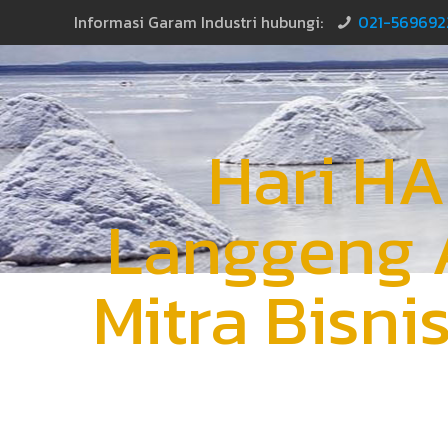
Informasi Garam Industri hubungi:
021-569692
Hari H
Langgeng 
Mitra Bisni