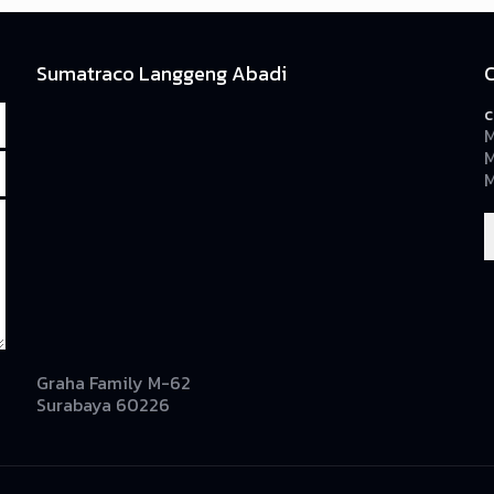
Sumatraco Langgeng Abadi
c
M
M
M
Graha Family M-62
Surabaya 60226