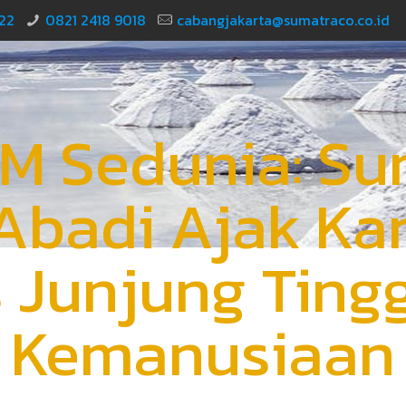
22
0821 2418 9018
cabangjakarta@sumatraco.co.id
AM Sedunia: Su
Abadi Ajak Ka
s Junjung Tinggi
Kemanusiaan