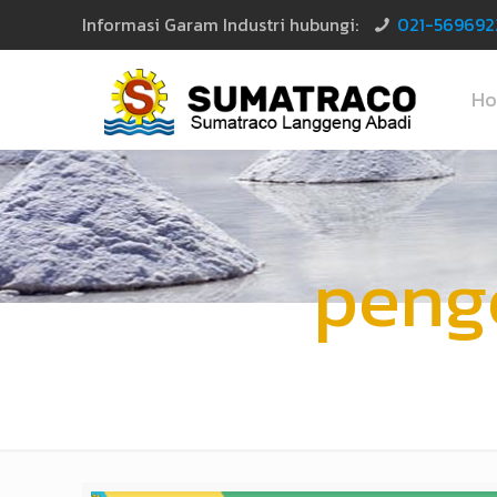
Informasi Garam Industri hubungi:
021-569692
H
peng