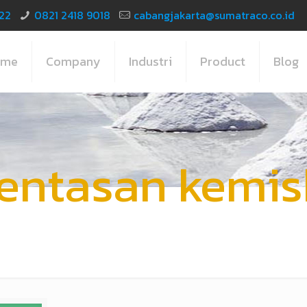
22
0821 2418 9018
cabangjakarta@sumatraco.co.id
ome
Company
Industri
Product
Blog
entasan kemis