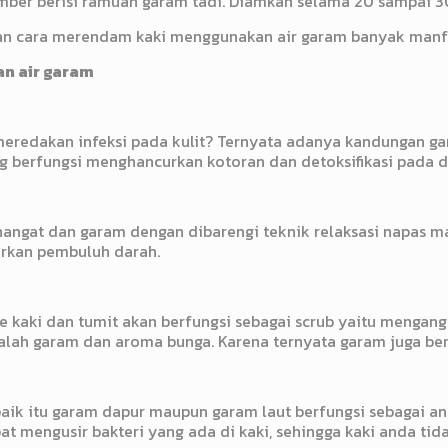
mber berisi ramuan garam tadi. Diamkan selama 20 sampai 30
ngan cara merendam kaki menggunakan air garam banyak manf
n air garam
meredakan infeksi pada kulit? Ternyata adanya kandungan ga
ng berfungsi menghancurkan kotoran dan detoksifikasi pada d
r hangat dan garam dengan dibarengi teknik relaksasi napas
arkan pembuluh darah.
kaki dan tumit akan berfungsi sebagai scrub yaitu mengangkat
ah garam dan aroma bunga. Karena ternyata garam juga ber
ik itu garam dapur maupun garam laut berfungsi sebagai an
t mengusir bakteri yang ada di kaki, sehingga kaki anda tida