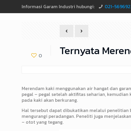
Informasi Garam Industri hubungi:
021-569692
Ternyata Mere
0
Merendam kaki menggunakan air hangat dan garam m
pegal – pegal setelah aktifitas seharian, kemudia
pada kaki akan berkurang.
Hal tersebut dapat dibukatikan melalui penelitia
mengurangi peradangan. Peneliti juga menjelaska
– otot yang tegang.