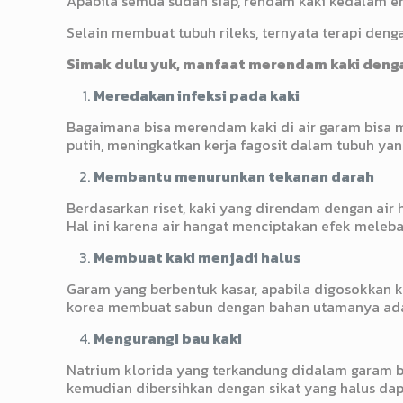
Apabila semua sudah siap, rendam kaki kedalam e
Selain membuat tubuh rileks, ternyata terapi de
Simak dulu yuk, manfaat merendam kaki denga
Meredakan infeksi pada kaki
Bagaimana bisa merendam kaki di air garam bisa 
putih, meningkatkan kerja fagosit dalam tubuh ya
Membantu menurunkan tekanan darah
Berdasarkan riset, kaki yang direndam dengan ai
Hal ini karena air hangat menciptakan efek meleb
Membuat kaki menjadi halus
Garam yang berbentuk kasar, apabila digosokkan ke 
korea membuat sabun dengan bahan utamanya adal
Mengurangi bau kaki
Natrium klorida yang terkandung didalam garam ba
kemudian dibersihkan dengan sikat yang halus dapa