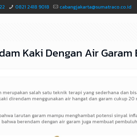
22
0821 2418 9018
cabangjakarta@sumatraco.co.id
ndam Kaki Dengan Air Garam
erupakan salah satu teknik terapi yang sederhana dan bisa 
n kaki direndam menggunakan air hangat dan garam cukup 20 m
n bahwa larutan garam mampu menghambat potensi sinyal infl
n bahwa berendam dengan air garam juga membuat pembuluh 