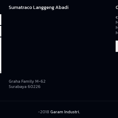
Sumatraco Langgeng Abadi
c
M
M
M
Graha Family M-62
Surabaya 60226
-2018
Garam Industri.