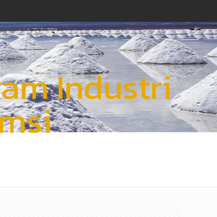
am Industri
msi