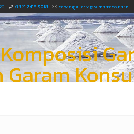
22
0821 2418 9018
cabangjakarta@sumatraco.co.id
Komposisi Gar
n Garam Konsu