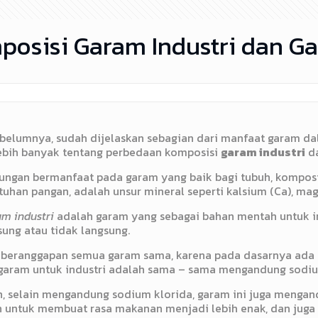
osisi Garam Industri dan G
sebelumnya, sudah dijelaskan sebagian dari manfaat garam d
ebih banyak tentang perbedaan komposisi
garam industri
da
dungan bermanfaat pada garam yang baik bagi tubuh, kompo
uhan pangan, adalah unsur mineral seperti kalsium (Ca), mag
m industri
adalah garam yang sebagai bahan mentah untuk ind
sung atau tidak langsung.
 beranggapan semua garam sama, karena pada dasarnya ada 
garam untuk industri adalah sama – sama mengandung sodium
 selain mengandung sodium klorida, garam ini juga mengan
an untuk membuat rasa makanan menjadi lebih enak, dan jug