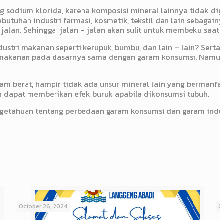
sodium klorida, karena komposisi mineral lainnya tidak dig
butuhan industri farmasi, kosmetik, tekstil dan lain sebaga
jalan. Sehingga jalan – jalan akan sulit untuk membeku saat 
stri makanan seperti kerupuk, bumbu, dan lain – lain? Ser
 makanan pada dasarnya sama dengan garam konsumsi. Namun
 berat, hampir tidak ada unsur mineral lain yang bermanfaat
n dapat memberikan efek buruk apabila dikonsumsi tubuh.
etahuan tentang perbedaan garam konsumsi dan garam indus
October 26, 2024