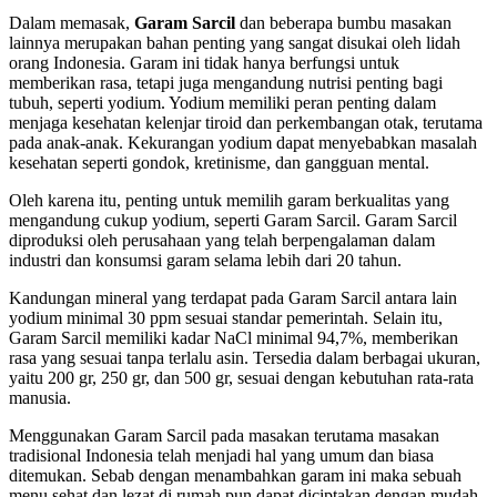
Dalam memasak,
Garam Sarcil
dan beberapa bumbu masakan
lainnya merupakan bahan penting yang sangat disukai oleh lidah
orang Indonesia. Garam ini tidak hanya berfungsi untuk
memberikan rasa, tetapi juga mengandung nutrisi penting bagi
tubuh, seperti yodium. Yodium memiliki peran penting dalam
menjaga kesehatan kelenjar tiroid dan perkembangan otak, terutama
pada anak-anak. Kekurangan yodium dapat menyebabkan masalah
kesehatan seperti gondok, kretinisme, dan gangguan mental.
Oleh karena itu, penting untuk memilih garam berkualitas yang
mengandung cukup yodium, seperti Garam Sarcil. Garam Sarcil
diproduksi oleh perusahaan yang telah berpengalaman dalam
industri dan konsumsi garam selama lebih dari 20 tahun.
Kandungan mineral yang terdapat pada Garam Sarcil antara lain
yodium minimal 30 ppm sesuai standar pemerintah. Selain itu,
Garam Sarcil memiliki kadar NaCl minimal 94,7%, memberikan
rasa yang sesuai tanpa terlalu asin. Tersedia dalam berbagai ukuran,
yaitu 200 gr, 250 gr, dan 500 gr, sesuai dengan kebutuhan rata-rata
manusia.
Menggunakan Garam Sarcil pada masakan terutama masakan
tradisional Indonesia telah menjadi hal yang umum dan biasa
ditemukan. Sebab dengan menambahkan garam ini maka sebuah
menu sehat dan lezat di rumah pun dapat diciptakan dengan mudah.