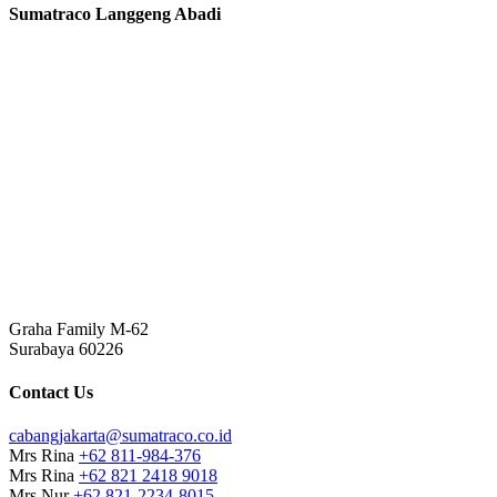
Sumatraco Langgeng Abadi
Graha Family M-62
Surabaya 60226
Contact Us
cabangjakarta@sumatraco.co.id
Mrs Rina
+62 811-984-376
Mrs Rina
+62 821 2418 9018
Mrs Nur
+62 821-2234-8015