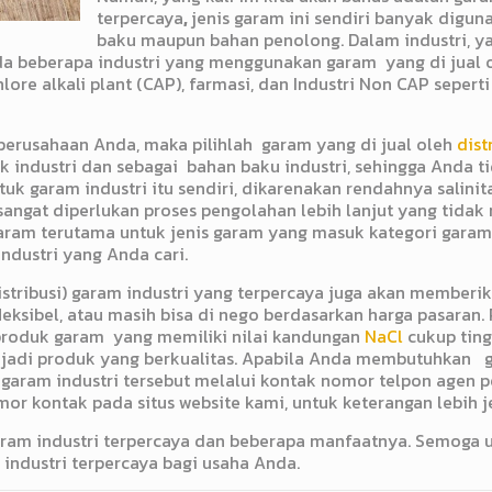
terpercaya
,
jenis garam ini sendiri banyak diguna
baku maupun bahan penolong. Dalam industri, y
a beberapa industri yang menggunakan garam yang di jual ol
ore alkali plant (CAP), farmasi, dan Industri Non CAP seperti 
perusahaan Anda, maka pilihlah garam yang di jual oleh
dist
ndustri dan sebagai bahan baku industri, sehingga Anda tidak
garam industri itu sendiri, dikarenakan rendahnya salinitas
 sangat diperlukan proses pengolahan lebih lanjut yang tid
ram terutama untuk jenis garam yang masuk kategori garam in
ndustri yang Anda cari.
tribusi) garam industri yang terpercaya juga akan memberika
ksibel, atau masih bisa di nego berdasarkan harga pasaran. 
roduk garam yang memiliki nilai kandungan
NaCl
cukup ting
jadi produk yang berkualitas. Apabila Anda membutuhkan
ram industri tersebut melalui kontak nomor telpon agen pen
r kontak pada situs website kami, untuk keterangan lebih j
am industri terpercaya dan beberapa manfaatnya. Semoga ula
ndustri terpercaya bagi usaha Anda.