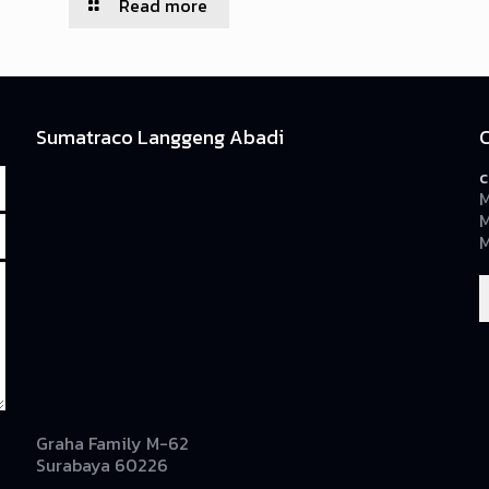
Read more
Sumatraco Langgeng Abadi
c
M
M
M
Graha Family M-62
Surabaya 60226