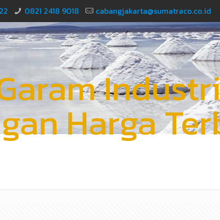
22
0821 2418 9018
cabangjakarta@sumatraco.co.id
 Garam Industr
gan Harga Ter