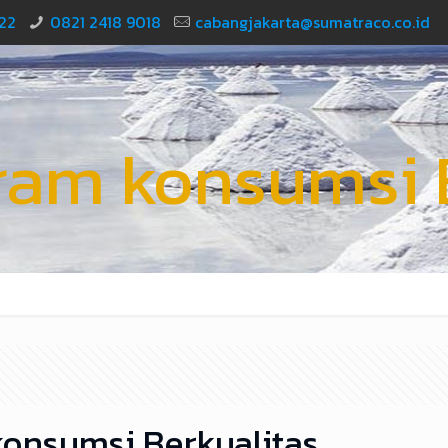
22
0821 2418 9018
cabangjakarta@sumatraco.co.id
ram konsumsi B
onsumsi Berkualitas