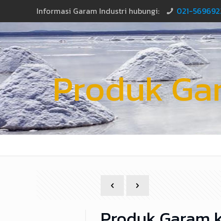
Informasi Garam Industri hubungi:
021-569692
Produk Ga
Produk Garam k