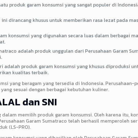
 satu produk garam konsumsi yang sangat populer di Indones
 ini dirancang khusus untuk memberikan rasa lezat pada ma
am konsumsi yang digunakan secara luas dalam berbagai masa
at.
atraco adalah produk unggulan dari Perusahaan Garam Suma
.
tri adalah produk garam konsumsi yang khusus diproduksi u
kan kualitas terbaik.
msi yang beragam yang tersedia di Indonesia. Perusahaan-
ang sesuai dengan berbagai kebutuhan kuliner.
ALAL dan SNI
ng dalam memilih produk garam konsumsi. Oleh karena itu, ko
Perusahaan Garam Sumatraco telah berhasil memperoleh serti
oduk (LS-PRO).
 garam konsumsi yang dihasilkan oleh Perusahaan Garam Su