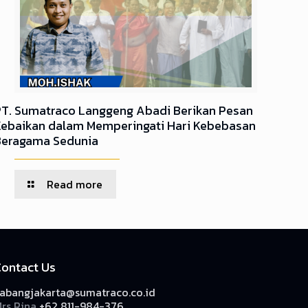
PT. Sumatraco Langgeng Abadi Berikan Pesan
Kebaikan dalam Memperingati Hari Kebebasan
Beragama Sedunia
Read more
Contact Us
abangjakarta@sumatraco.co.id
rs Rina
+62 811-984-376