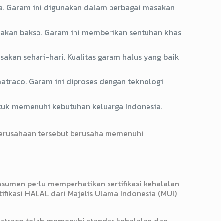
ia. Garam ini digunakan dalam berbagai masakan
sakan bakso. Garam ini memberikan sentuhan khas
kan sehari-hari. Kualitas garam halus yang baik
traco. Garam ini diproses dengan teknologi
ntuk memenuhi kebutuhan keluarga Indonesia.
perusahaan tersebut berusaha memenuhi
nsumen perlu memperhatikan sertifikasi kehalalan
fikasi HALAL dari Majelis Ulama Indonesia (MUI)
matraco telah memenuhi standar kehalalan dan