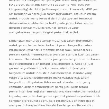
50 persen, dari harga semula sebesar Rp 750-800 per
kilogram (Kg) dan kini jadi menyentuh di kisaran Rp 400 per
Kg. Rendahnya harga jual garam beryodium ataupun garam
untuk industri yang berasal dari tingkat petani tersebut
dikarenakan kualitas kadar NaCL pada garam tidak sesuai
dengan standar mutu garam. Hal tersebut yang
menyebabkan harga di tingkat petambak anjlok.
Sedangkan menurut standar mutu
jual garam beryodium
,
untuk garam bahan baku industri garam beryodium atau
garam konsumsi harus memiliki kadar NaCL sebesar 94,7
persen, untuk memenuhi persyaratan standar kualitas garam
konsumsi. Dan standar untuk jual garam beryodium ini harus
dapat dipenuhi oleh petani lokal Indonesia. Apabila jual
garam beryodium untuk konsumsi ataupun jual garam
beryodium untuk industri tidak mencapai standar yang
telah ditetapkan pemerintah, maka kualitas jual garam
beryodium dinyatakan tidak masuk standar mutu yang
kemudian akan mempengaruhi harga jual. Akan tetapi
pemerintah berjanji akan mendorong dan melakukan edukasi
kepada para petambak garam agar jual garam beryodium tidak
sekedar diproduksi begitu saja garamnya. Sehingga dapat
mempertimbangkan kualitas dari kadar garam itu sendiri.