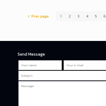
Prev page
1
2
3
4
5
6
Send Message