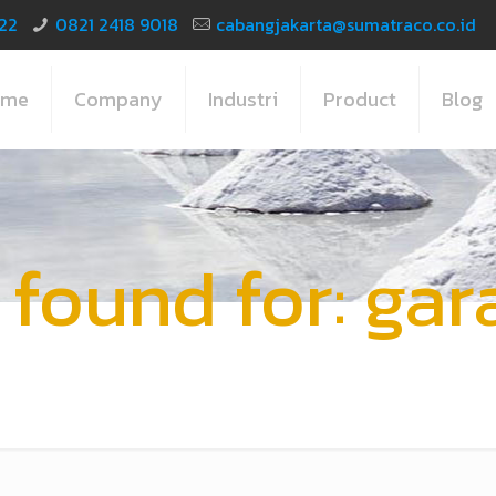
22
0821 2418 9018
cabangjakarta@sumatraco.co.id
ome
Company
Industri
Product
Blog
 found for: ga