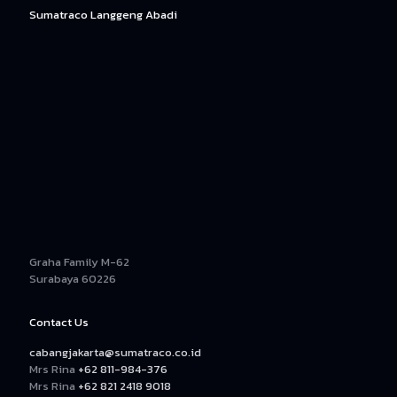
Sumatraco Langgeng Abadi
Graha Family M-62
Surabaya 60226
Contact Us
cabangjakarta@sumatraco.co.id
Mrs Rina
+62 811-984-376
Mrs Rina
+62 821 2418 9018