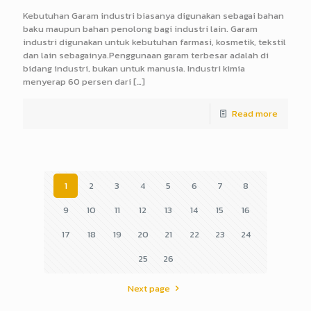
Kebutuhan Garam industri biasanya digunakan sebagai bahan
baku maupun bahan penolong bagi industri lain. Garam
industri digunakan untuk kebutuhan farmasi, kosmetik, tekstil
dan lain sebagainya.Penggunaan garam terbesar adalah di
bidang industri, bukan untuk manusia. Industri kimia
menyerap 60 persen dari
[…]
Read more
1
2
3
4
5
6
7
8
9
10
11
12
13
14
15
16
17
18
19
20
21
22
23
24
25
26
Next page